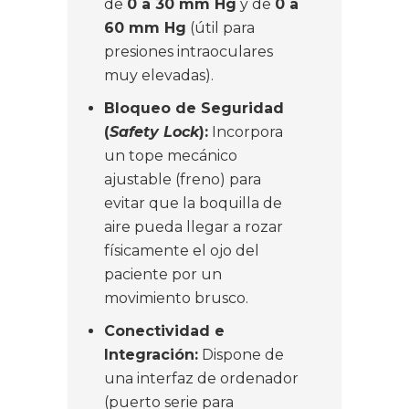
de
0 a 30 mm Hg
y de
0 a
60 mm Hg
(útil para
presiones intraoculares
muy elevadas).
Bloqueo de Seguridad
(
Safety Lock
):
Incorpora
un tope mecánico
ajustable (freno) para
evitar que la boquilla de
aire pueda llegar a rozar
físicamente el ojo del
paciente por un
movimiento brusco.
Conectividad e
Integración:
Dispone de
una interfaz de ordenador
(puerto serie para